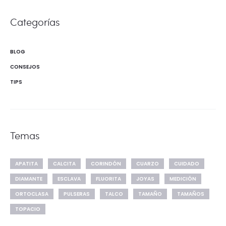
Categorías
BLOG
CONSEJOS
TIPS
Temas
APATITA
CALCITA
CORINDÓN
CUARZO
CUIDADO
DIAMANTE
ESCLAVA
FLUORITA
JOYAS
MEDICIÓN
ORTOCLASA
PULSERAS
TALCO
TAMAÑO
TAMAÑOS
TOPACIO