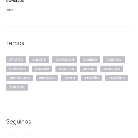
CONSEJOS
TIPS
Temas
APATITA
CALCITA
CORINDÓN
CUARZO
CUIDADO
DIAMANTE
ESCLAVA
FLUORITA
JOYAS
MEDICIÓN
ORTOCLASA
PULSERAS
TALCO
TAMAÑO
TAMAÑOS
TOPACIO
Seguinos