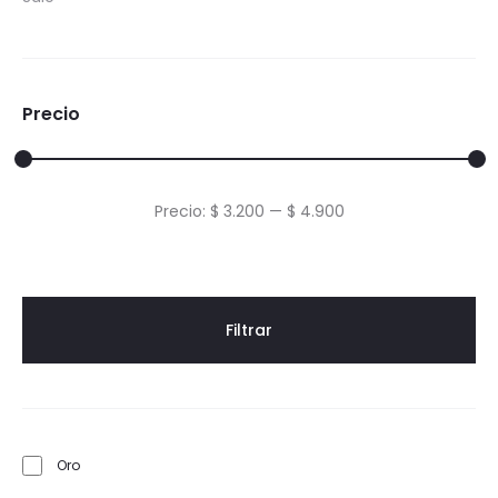
Precio
Precio
Precio
Precio:
$ 3.200
—
$ 4.900
mínimo
máximo
Filtrar
Oro