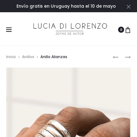
Envío gratis en Uruguay hasta el 10 de mayo
Ce
0
Prod
ANILLO
ALIANZA
Inicio
Anillos
Anillo Alianzas
ANCHO
CINTA
navig
CON
BOLITAS
DE
ORO