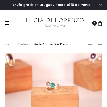
Envío gratis en Uruguay hasta el 10 de mayo
Ce
0
Prod
ANILLO
ANILLO
Inicio
Piedras
Anillo Abrazo Dos Piedras
ABRAZO
ALIANZA
navig
AMATIST
LIBRES
CON
ORO
18K