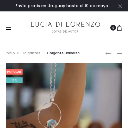
Envío gratis en Uruguay hasta el 10 de mayo
Ce
0
Prod
AROS
COLGAN
Inicio
Colgantes
Colgante Universo
CINTA
MADRE
navig
PERLA
POPULAR
15%