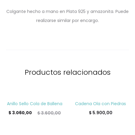
Colgante hecho a mano en Plata 925 y amazonita. Puede
realizarse similar por encargo.
Productos relacionados
Anillo Sello Cola de Ballena
Cadena Ola con Piedras
15%
POPULAR
El
El
$
3.060,00
$
5.900,00
$
3.600,00
ecio
precio
tual
original