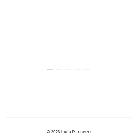
es:
era:
0,00.
$ 3.600,00.
© 2023 Lucía Di Lorenzo